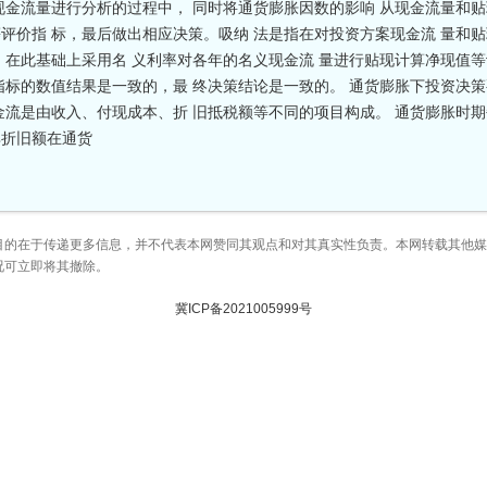
现金流量进行分析的过程中， 同时将通货膨胀因数的影响 从现金流量和贴
评价指 标，最后做出相应决策。吸纳 法是指在对投资方案现金流 量和
，在此基础上采用名 义利率对各年的名义现金流 量进行贴现计算净现值等
指标的数值结果是一致的，最 终决策结论是一致的。 通货膨胀下投资决策
金流是由收入、付现成本、折 旧抵税额等不同的项目构成。 通货膨胀时
其折旧额在通货
目的在于传递更多信息，并不代表本网赞同其观点和对其真实性负责。本网转载其他
况可立即将其撤除。
冀ICP备2021005999号