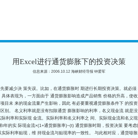
用Excel进行通货膨胀下的投资决策
信息来源：2006.10.12 海峡财经导报 钟爱军
先要减少决 策失误。比如，在通货膨胀时 期进行长期投资决策。就必须
，具体表现为，一方面由于 通货膨胀影响造成产品销售 价格的升高，使收
项目未 来的现金流量产生影响，因此 有必要重视通货膨胀条件下 的投资
区别。 名义利率就是没有扣除通货 膨胀影响的利率，名义现金流 就是
实际利率和实际现 金流。实际利率和名义利率之 间、实际现金流和名义现金
流=第t年的实 际现金流×(1+通货膨胀率)~(t) 通货膨胀时期，投资决策
以实际利率贴现，维 持现金流与贴现率的一致性。 与此相对应，通货嘭胀